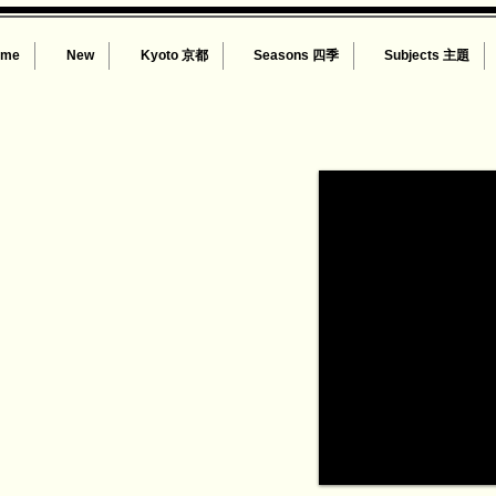
ome
New
Kyoto 京都
Seasons 四季
Subjects 主題