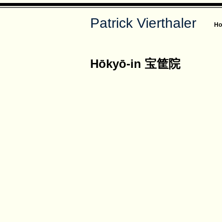
Patrick Vierthaler
H
Hōkyō-in 宝筐院