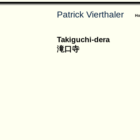
Patrick Vierthaler
H
Takiguchi-dera
滝口寺