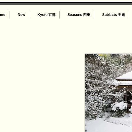
ome
New
Kyoto 京都
Seasons 四季
Subjects 主題