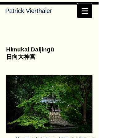
Patrick Vierthaler
Himukai Daijingū
日向大神宮