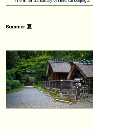
The Inner Sanctuary of Himukai Daijingū.
Summer 夏