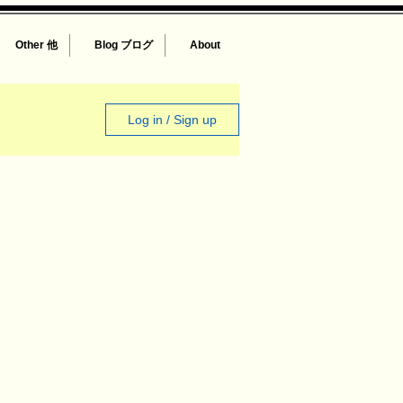
Other 他
Blog ブログ
About
Log in / Sign up